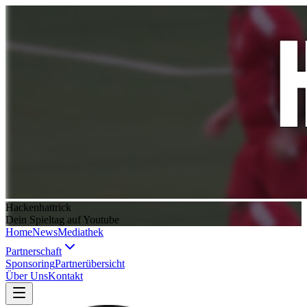
Hackenhattrick
Dein Spieltag auf Youtube
Home
News
Mediathek
Partnerschaft
Sponsoring
Partnerübersicht
Über Uns
Kontakt